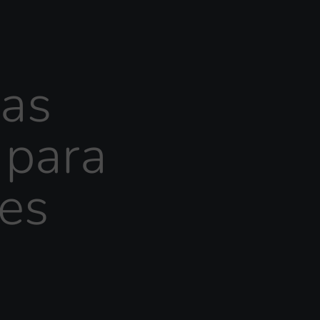
ias
 para
es