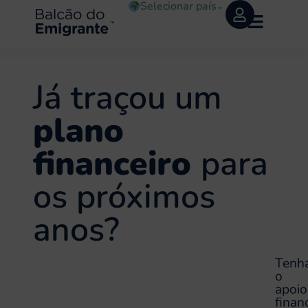
Selecionar país
⌄
Já traçou um
plano
financeiro
para
os próximos
anos?
Tenh
o
apoio
finan