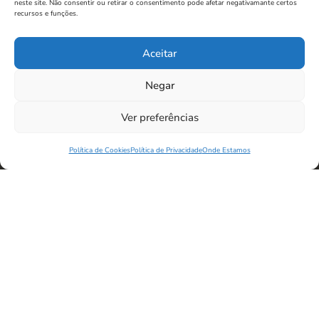
neste site. Não consentir ou retirar o consentimento pode afetar negativamante certos
recursos e funções.
Aceitar
Negar
Ver preferências
Política de Cookies
Política de Privacidade
Onde Estamos
Planeamento 360º
para quem procura cuidar das suas
finanças