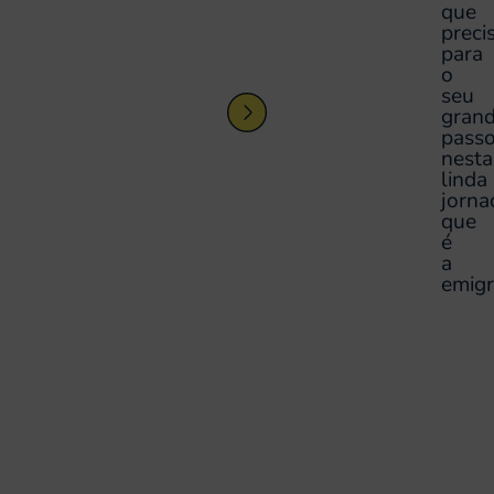
que
preci
para
o
seu
gran
pass
nesta
linda
jorna
que
é
a
emigr