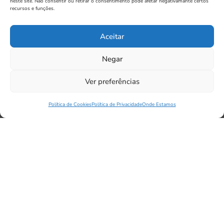
neste site. Não consentir ou retirar o consentimento pode afetar negativamante certos
recursos e funções.
Aceitar
Montante (€)
Negar
Ver preferências
Prazo de financiamento (anos)
Política de Cookies
Política de Privacidade
Onde Estamos
Concordo com os termos e condições e a política de
privacidade
Resultado Simulação
O seu resultado