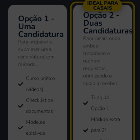
IDEAL PARA
CASAIS
Opção 2 -
Opção 1 -
Duas
Uma
Candidaturas
Candidatura
Para casais onde
Para preparar e
ambos
submeter uma
trabalham e
candidatura com
reúnem
método.
requisitos,
otimizando o
Curso prático
apoio a receber.
(vídeos)
Tudo da
Checklist de
Opção 1
documentos
Módulo extra
Modelos
para 2ª
editáveis