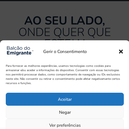
AO SEU LADO,
ONDE QUER QUE
ESTEJA!
Gerir o Consentimento
O BALCÃO DO EMIGRANTE É UMA ENTIDADE
Para fornecer as melhores experiências, usamos tecnologias como cookies para
PRIVADA
armazenar e/ou aceder a informações do dispositivo. Consentir com essas tecnologias
nos permitirá processar dados, como comportamento de navegação ou IDs exclusivos
neste site. Não consentir ou retirar o consentimento pode afetar negativamante certos
recursos e funções.
Aceitar
Política de Privacidade
Termos e Condições
Livro de Reclamações Eletrónico
Negar
©Parcial Finance Groupe. Todos os direitos reservados.
Ver preferências