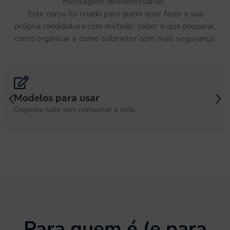
mensagens
d
esnecessárias.
Este curso foi criado para quem quer
fazer a
sua
própria
candidatura
com método: saber o que preparar,
como organizar e como submeter com mais segurança.
Revisão opcional
Validamos tudo antes de submeter.
Para quem é (e para