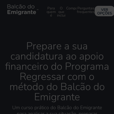
Para
O
Comparativo
Perguntas
VER
quem
que
frequentes
OPÇÕES
é
inclui
Prepare a sua
candidatura ao apoio
financeiro do Programa
Regressar com o
método do Balcão do
Emigrante
Um curso prático do Balcão do Emigrante
para
analisar a sua situação, preparar