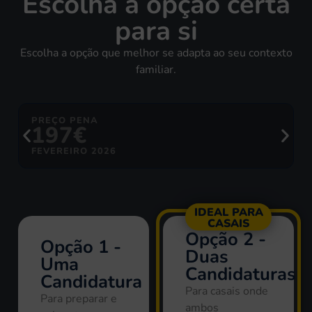
Escolha a opção certa
para si
Escolha a opção que melhor se adapta ao seu contexto
familiar.
PREÇO PENA
197€
FEVEREIRO 2026
IDEAL PARA
CASAIS
Opção 2 -
Opção 1 -
Duas
Uma
Candidaturas
Candidatura
Para casais onde
Para preparar e
ambos