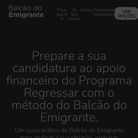
Para
O
Comparativo
Perguntas
VER
quem
que
frequentes
OPÇÕES
é
inclui
Prepare a sua
candidatura ao apoio
financeiro do Programa
Regressar com o
método do Balcão do
Emigrante.
Um curso prático do Balcão do Emigrante
para
analisar a sua situação, preparar