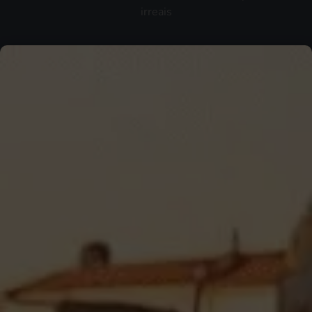
irreais