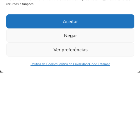
recursos e funções.
Aceitar
Negar
Ver preferências
Curso vs Serviço
Política de Cookies
Política de Privacidade
Onde Estamos
Completo
Qual a melhor escolha para o seu caso?
Curso
Serviço
Completo
(Consultoria)
Aprende o
Acompanhamento