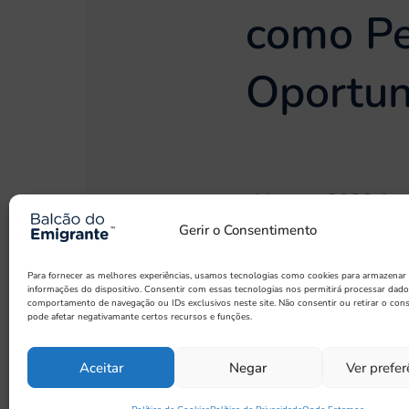
como Pe
Oportun
No ano 2023 for
muitos deles a r
Gerir o Consentimento
Se este é o seu 
Para fornecer as melhores experiências, usamos tecnologias como cookies para armazenar 
informações do dispositivo. Consentir com essas tecnologias nos permitirá processar dad
durante 10 anos
comportamento de navegação ou IDs exclusivos neste site. Não consentir ou retirar o con
pode afetar negativamante certos recursos e funções.
Poupança pode 
Aceitar
Negar
Ver prefer
É o fim dos bene