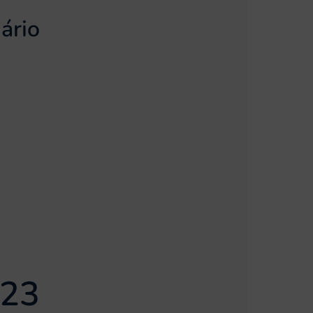
ário
023