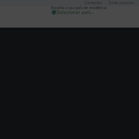
Contactos
Onde estamos
Escolha o seu país de residência
Selecionar país
⌄