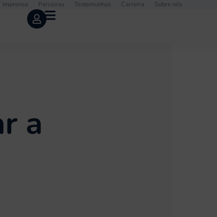
Imprensa
Parceiras
Testemunhos
Carreira
Sobre nós
r a