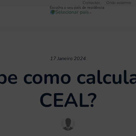
Contactos
Onde estamos
Escolha o seu país de residência
Selecionar país
⌄
17 Janeiro 2024
be como calcula
CEAL?