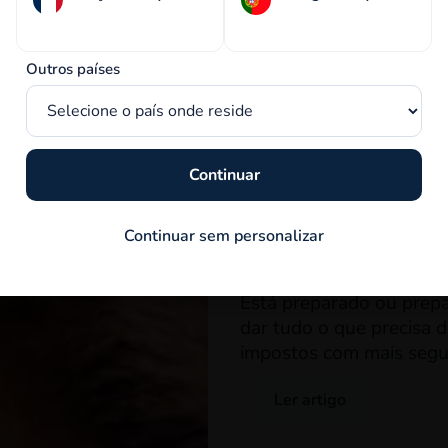
Outros países
Administrativas
Continuar
16 Janeiro 2026
Guia da Dec
Continuar sem personalizar
Impostos n
Está preparado ou prepa
dar tudo o que precisa d
impostos com mais segu
Ler artigo