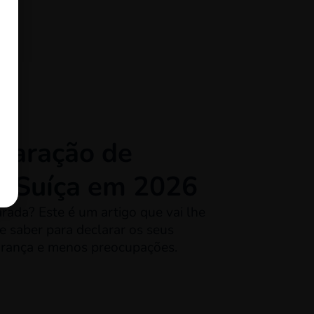
laração de
a Suíça em 2026
rada? Este é um artigo que vai lhe
e saber para declarar os seus
rança e menos preocupações.