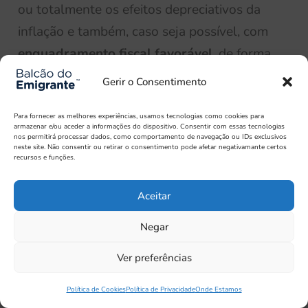
ou totalmente os efeitos depreciativos da
inflação e também, caso seja possível, com
enquadramento fiscal favorável
, de forma
a conseguirmos obter anualmente, e
Gerir o Consentimento
também no fim,
benefícios fiscais
.
Para fornecer as melhores experiências, usamos tecnologias como cookies para
armazenar e/ou aceder a informações do dispositivo. Consentir com essas tecnologias
Considerando estas características, há um
nos permitirá processar dados, como comportamento de navegação ou IDs exclusivos
neste site. Não consentir ou retirar o consentimento pode afetar negativamante certos
largo conjunto de produtos disponíveis no
recursos e funções.
mercado português, geralmente
Aceitar
disponibilizados pelos bancos ou
seguradoras, como por exemplo os
PPRs
,
Negar
que podem representar uma boa opção para
Ver preferências
iniciar a constituição de uma poupança de
refúgio e para a vida.
Política de Cookies
Política de Privacidade
Onde Estamos