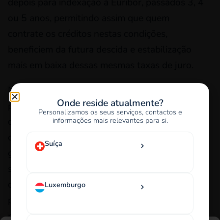
depois para indexação à Euribor, passados 3, 4
ou 5 anos, permitindo assim que quem
contrate os créditos nestas condições,
beneficiem da futura descida e estabilização
mais em baixa dessas mesmas taxas de juro.
Na realidade, o que os bancos estão a dizer às
Onde reside atualmente?
pessoas é que: sabemos que de momento o
Personalizamos os seus serviços, contactos e
informações mais relevantes para si.
crédito habitação está agora,
conjunturalmente, mais caro, mas queremos
Suíça
garantir a quem contrate agora um período de
segurança e proteção contra novos, eventuais,
choques e que, assim que a “tempestade”
Luxemburgo
passe, terão a possibilidade de beneficiar da
redução gradual nas prestações do seu