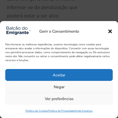
informar-se da penalização que
poderá estar a ser alvo.
Existem naturalmente muito
Gerir o Consentimento
mais questões relativas à
Para fornecer as melhores experiências, usamos tecnologias como cookies para
reforma no Luxemburgo, mas a
armazenar e/ou aceder a informações do dispositivo. Consentir com essas tecnologias
nos permitirá processar dados, como comportamento de navegação ou IDs exclusivos
nossa experiência diz-nos que
neste site. Não consentir ou retirar o consentimento pode afetar negativamante certos
recursos e funções.
estas são as mais frequentes
dos portugueses residentes no
Aceitar
país.
Negar
Marque a sua consulta
Ver preferências
de análise de reforma
em 1 país ou mais
Política de Cookies
Política de Privacidade
Onde Estamos